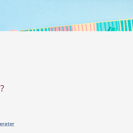
?
erater