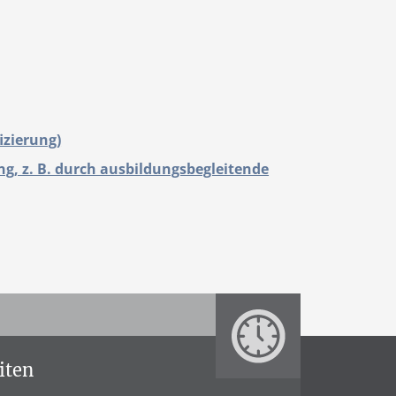
izierung)
, z. B. durch ausbildungsbegleitende
iten